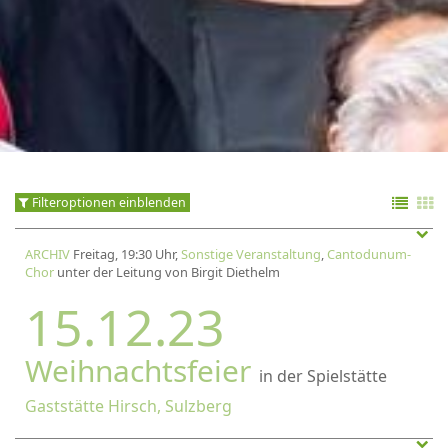
Filteroptionen einblenden
ARCHIV
Freitag, 19:30 Uhr,
Sonstige Veranstaltung
,
Cantodunum-
Chor
unter der Leitung von Birgit Diethelm
15.12.23
Weihnachtsfeier
in der Spielstätte
Gaststätte Hirsch, Sulzberg