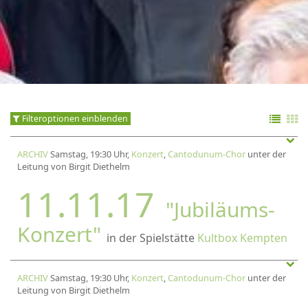
Filteroptionen einblenden
ARCHIV
Samstag, 19:30 Uhr,
Konzert
,
Cantodunum-Chor
unter der
Leitung von Birgit Diethelm
11.11.17
"Jubiläums-
Konzert"
in der Spielstätte
Kultbox Kempten
ARCHIV
Samstag, 19:30 Uhr,
Konzert
,
Cantodunum-Chor
unter der
Leitung von Birgit Diethelm