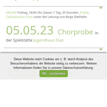
ARCHIV
Freitag, 18:00 Uhr, Dauer: 1 Tag, 20 Stunden,
Probe
,
Cantodunum-Chor
unter der Leitung von Birgit Diethelm
05.05.23
Chorprobe
in
der Spielstätte
Jugendhaus Elias
ARCHIV
Freitag, 18:00 Uhr, Dauer: 1 Tag, 19 Stunden,
Probe
,
Cantodunum-Chor
unter der Leitung von Birgit Diethelm
Diese Website nutzt Cookies um z. B. durch Analyse des
Besucherverhaltens die Website stetig zu verbessern. Weitere
15.03.24
Informationen finden Sie in unserer Datenschutzerklärung.
Chor-
Wochenende
in der Spielstätte
Jugendhaus Elias
ARCHIV
Freitag, 18:00 Uhr, Dauer: 1 Tag, 19 Stunden,
Probe
,