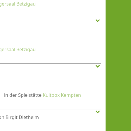
gersaal Betzigau
gersaal Betzigau
"
in der Spielstätte
Kultbox Kempten
on Birgit Diethelm