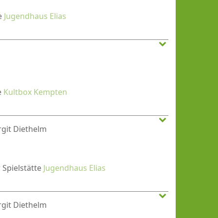
te
Jugendhaus Elias
e
Kultbox Kempten
rgit Diethelm
r Spielstätte
Jugendhaus Elias
rgit Diethelm